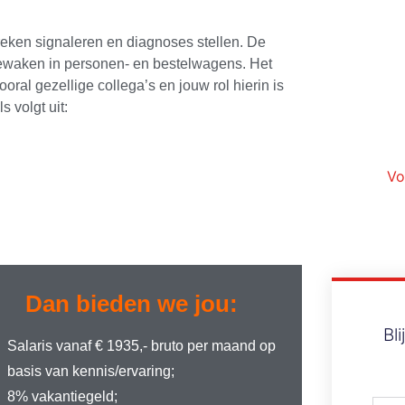
reken signaleren en diagnoses stellen. De
 bewaken in personen- en bestelwagens. Het
oral gezellige collega’s en jouw rol hierin is
 volgt uit:
Vo
Dan bieden we jou:
Bl
Salaris vanaf € 1935,- bruto per maand op
basis van kennis/ervaring;
8% vakantiegeld;