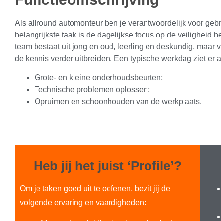
Als allround automonteur ben je verantwoordelijk voor geb
belangrijkste taak is de dagelijkse focus op de veiligheid
team bestaat uit jong en oud, leerling en deskundig, maar vo
de kennis verder uitbreiden. Een typische werkdag ziet er als
Grote- en kleine onderhoudsbeurten;
Technische problemen oplossen;
Opruimen en schoonhouden van de werkplaats.
Heb jij het juist ‘Profile’?
Om je taken goed uit te oefenen, bezit jij de
volgende ervaring en vaardigheden: