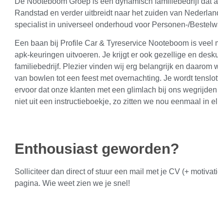
De Nooteboom Groep is een dynamisch familiebedrijf dat al 
Randstad en verder uitbreidt naar het zuiden van Nederl
specialist in universeel onderhoud voor Personen-/Bestel
Een baan bij Profile Car & Tyreservice Nooteboom is veel
apk-keuringen uitvoeren. Je krijgt er ook gezellige en desk
familiebedrijf. Plezier vinden wij erg belangrijk en daarom
van bowlen tot een feest met overnachting. Je wordt tensl
ervoor dat onze klanten met een glimlach bij ons wegrijden 
niet uit een instructieboekje, zo zitten we nou eenmaal in el
Enthousiast geworden?
Solliciteer dan direct of stuur een mail met je CV (+ motivati
pagina. Wie weet zien we je snel!