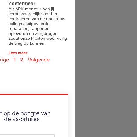
Zoetermeer
Als APK-monteur ben jij
verantwoordelijk voor het
controleren van de door jouw
collega’s uitgevoerde
reparaties, rapporten
opleveren en zorgdragen
zodat onze klanten weer veilig
de weg op kunnen.
Lees meer
rige
1
2
Volgende
ijf op de hoogte van
de vacatures