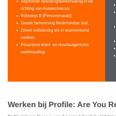
Afgeronde opleiding/werkervaring in de
richting van Autotechnicus;
Rijbewijs B (Personenauto);
Goede beheersing Nederlandse taal;
Zowel zelfstandig als in teamverband
werken;
Proactieve klant- en resultaatgerichte
werkhouding.
Werken bij Profile: Are You 