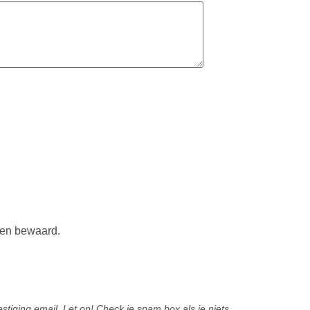
den bewaard.
estiging email. Let op! Check je spam box als je niets