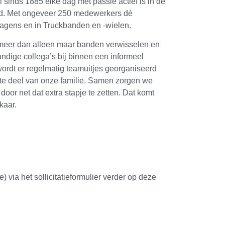
sinds 1885 elke dag met passie actief is in de
and. Met ongeveer 250 medewerkers dé
wagens en in Truckbanden en -wielen.
 meer dan alleen maar banden verwisselen en
undige collega’s bij binnen een informeel
 wordt er regelmatig teamuitjes georganiseerd
otte deel van onze familie. Samen zorgen we
door net dat extra stapje te zetten. Dat komt
kaar.
e) via het sollicitatieformulier verder op deze